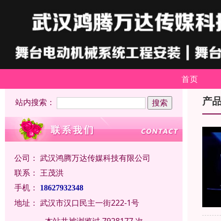
首页
产
站内搜索：
公司：
武汉鸿腾万达传媒科技有限公司
联系：
王茂洪
手机：
18627932348
地址：
武汉市汉口民主一街222-1号