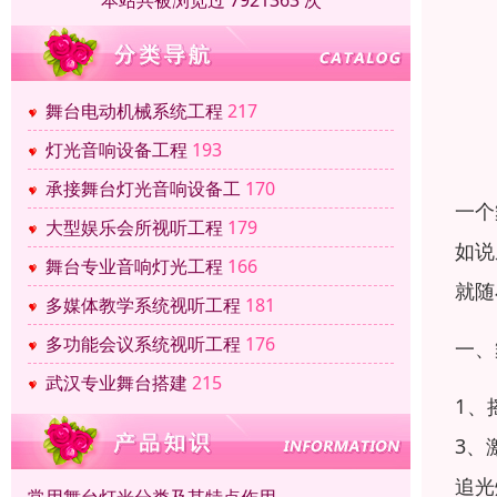
本站共被浏览过 7921363 次
舞台电动机械系统工程
217
灯光音响设备工程
193
承接舞台灯光音响设备工
170
一个
大型娱乐会所视听工程
179
如说
舞台专业音响灯光工程
166
就随
多媒体教学系统视听工程
181
多功能会议系统视听工程
176
一、
武汉专业舞台搭建
215
1、
3、
追光