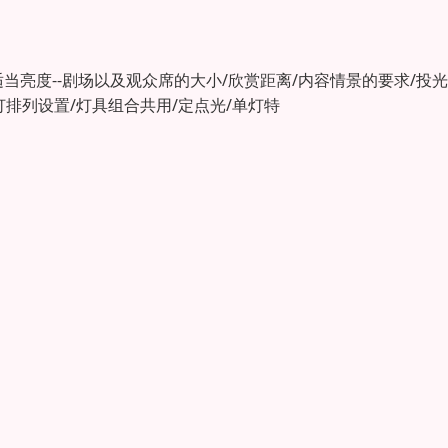
适当亮度--剧场以及观众席的大小/欣赏距离/内容情景的要求/投
灯排列设置/灯具组合共用/定点光/单灯特