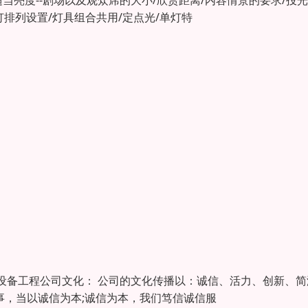
适当亮度--剧场以及观众席的大小/欣赏距离/内容情景的要求/投
灯排列设置/灯具组合共用/定点光/单灯特
设备工程公司文化： 公司的文化传播以：诚信、活力、创新、简
立身处事，当以诚信为本;诚信为本，我们笃信诚信服