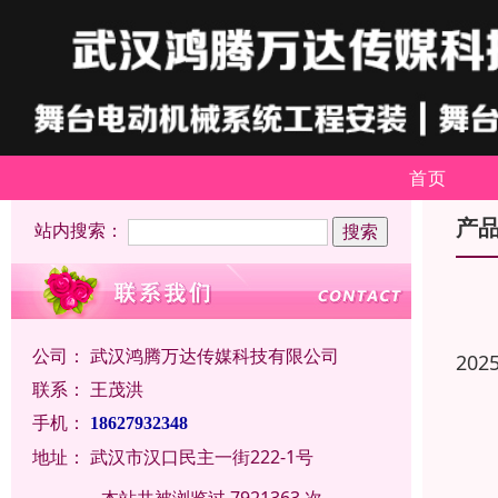
首页
产
站内搜索：
公司：
武汉鸿腾万达传媒科技有限公司
202
联系：
王茂洪
手机：
18627932348
地址：
武汉市汉口民主一街222-1号