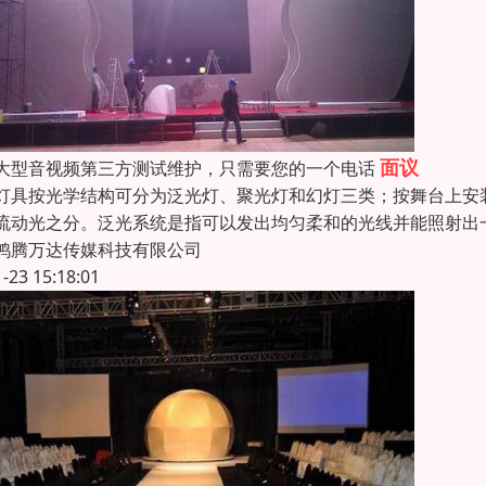
面议
大型音视频第三方测试维护，只需要您的一个电话
灯具按光学结构可分为泛光灯、聚光灯和幻灯三类；按舞台上安
流动光之分。泛光系统是指可以发出均匀柔和的光线并能照射出
鸿腾万达传媒科技有限公司
1-23 15:18:01