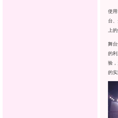
使用
台、
上的
舞台
的利
验，
的实