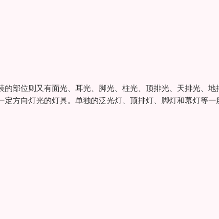
装的部位则又有面光、耳光、脚光、柱光、顶排光、天排光、地
一定方向灯光的灯具。单独的泛光灯、顶排灯、脚灯和幕灯等一