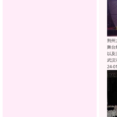
荆州
舞台
以及
武汉
24-0