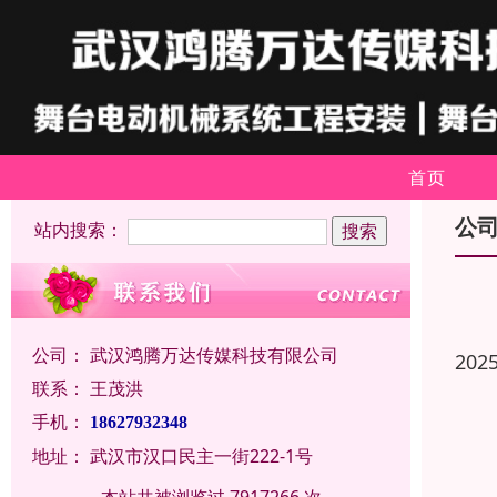
首页
公
站内搜索：
公司：
武汉鸿腾万达传媒科技有限公司
202
联系：
王茂洪
手机：
18627932348
地址：
武汉市汉口民主一街222-1号