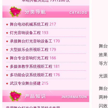
本站共被浏览过 7917266 次
舞台电动机械系统工程
217
灯光音响设备工程
193
承接舞台灯光音响设备工
170
舞台
大型娱乐会所视听工程
179
效果
舞台专业音响灯光工程
166
等方
多媒体教学系统视听工程
181
多功能会议系统视听工程
176
光源
武汉专业舞台搭建
215
舞台
两种
闪效