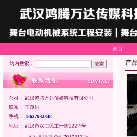
首页
产
站内搜索：
公司：
武汉鸿腾万达传媒科技有限公司
联系：
王茂洪
手机：
18627932348
地址：
武汉市汉口民主一街222-1号