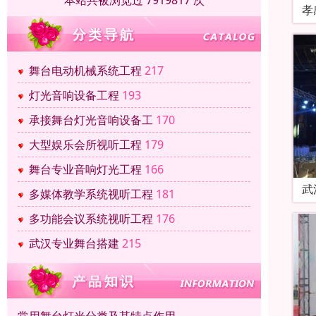
本站共被浏览过 7919817 次
孝
舞台电动机械系统工程
217
灯光音响设备工程
193
承接舞台灯光音响设备工
170
大型娱乐会所视听工程
179
舞台专业音响灯光工程
166
武
多媒体教学系统视听工程
181
多功能会议系统视听工程
176
武汉专业舞台搭建
215