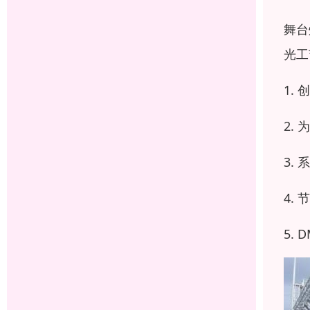
舞台
光工
1.
2.
3.
4.
5.