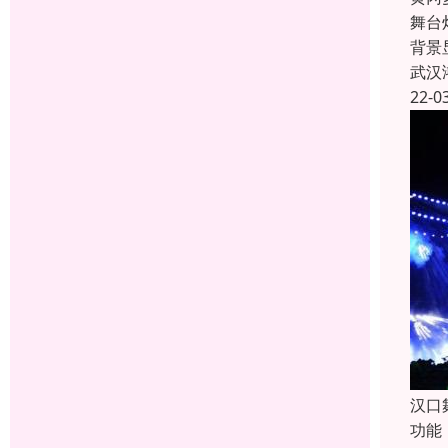
舞台
背景
武汉
22-0
汉口
功能