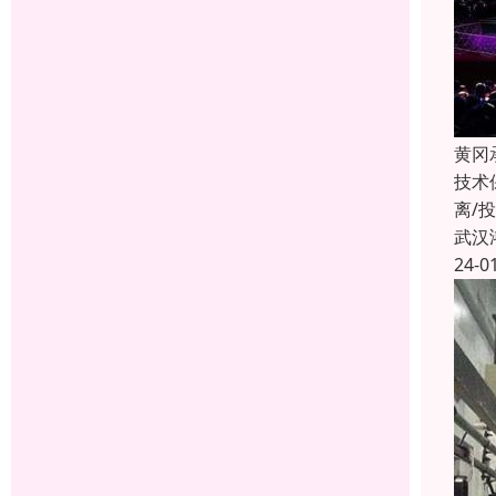
黄冈
技术
离/
武汉
24-0