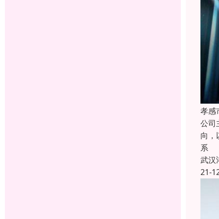
孝感
公司
向，
系
武汉
21-1