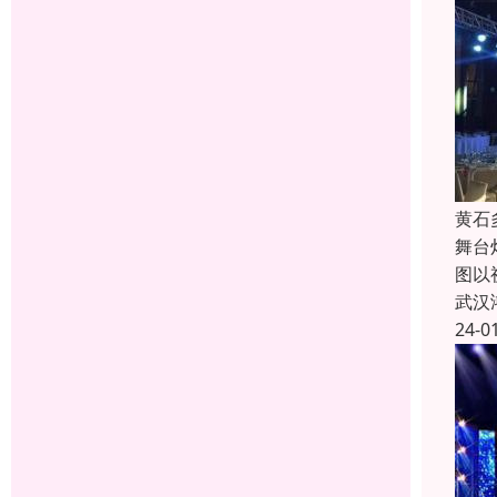
黄石
舞台
图以
武汉
24-0