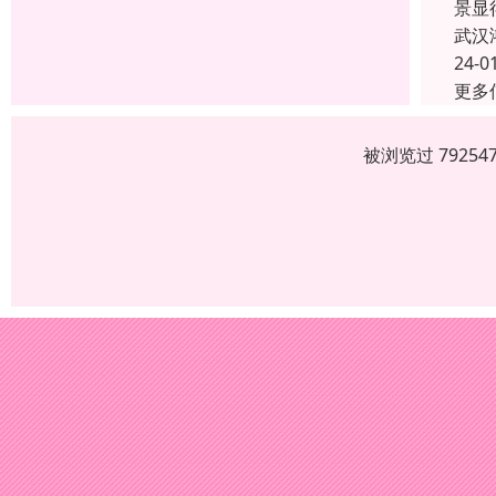
景显
武汉
24-0
更多
被浏览过 7925