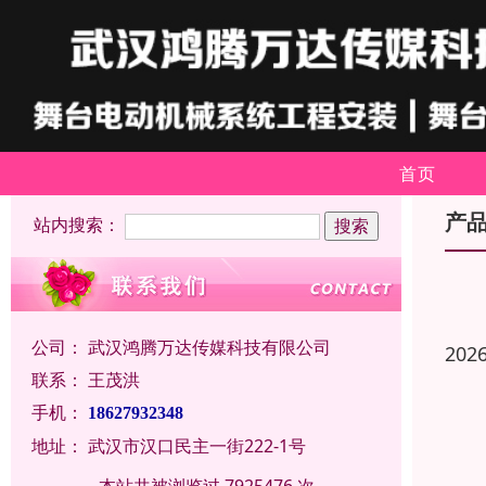
首页
产
站内搜索：
公司：
武汉鸿腾万达传媒科技有限公司
202
联系：
王茂洪
手机：
18627932348
地址：
武汉市汉口民主一街222-1号