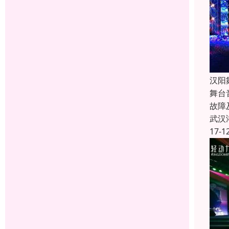
汉阳
舞台
故障
武汉
17-1