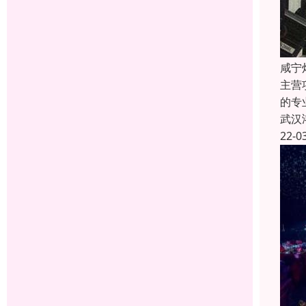
咸宁
主营
的专
武汉
22-0