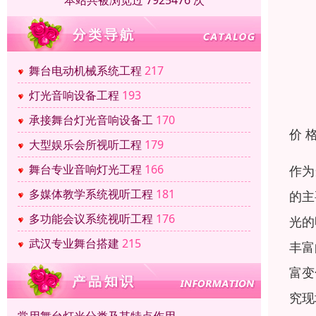
本站共被浏览过 7925476 次
舞台电动机械系统工程
217
灯光音响设备工程
193
承接舞台灯光音响设备工
170
价 
大型娱乐会所视听工程
179
舞台专业音响灯光工程
166
作为
多媒体教学系统视听工程
181
的主
多功能会议系统视听工程
176
光的
武汉专业舞台搭建
215
丰富
富变
究现