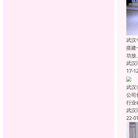
武汉
搭建
功放
武汉
17-1
武汉
公司
行业
武汉
22-0