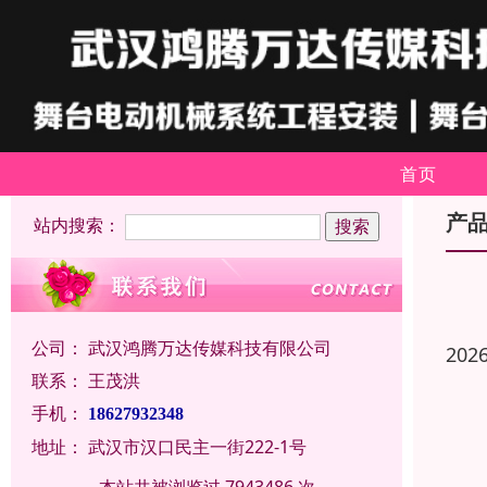
首页
产
站内搜索：
公司：
武汉鸿腾万达传媒科技有限公司
202
联系：
王茂洪
手机：
18627932348
地址：
武汉市汉口民主一街222-1号