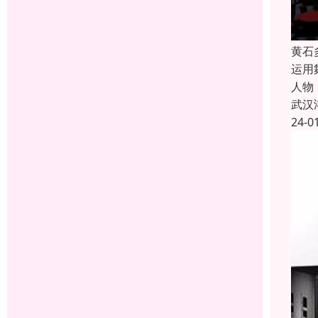
黄石
运用
人物
武汉
24-0