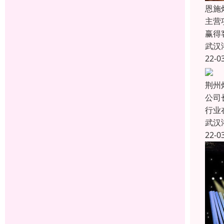
恩施
主营
赢得
武汉
22-0
荆州
公司
行业
武汉
22-0