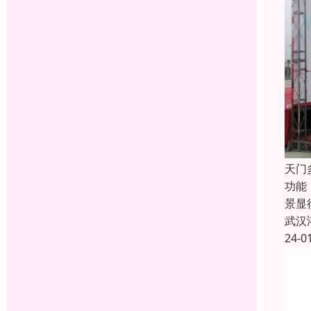
天门
功能
景显
武汉
24-0