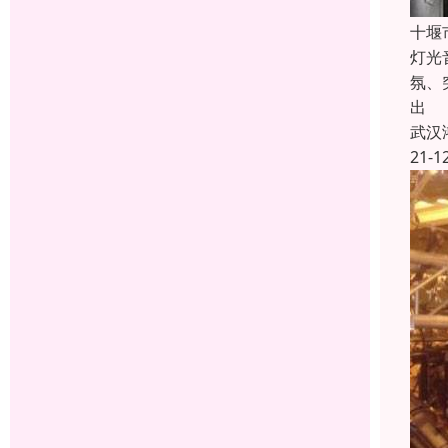
十堰
灯光
氛、
出
武汉
21-1