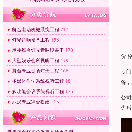
本站共被浏览过 7943486 次
舞台电动机械系统工程
217
灯光音响设备工程
193
承接舞台灯光音响设备工
170
价 
大型娱乐会所视听工程
179
舞台专业音响灯光工程
166
专门
多媒体教学系统视听工程
181
备，
多功能会议系统视听工程
176
公司
武汉专业舞台搭建
215
先后