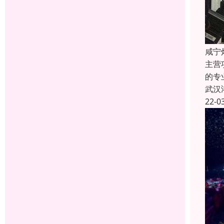
咸宁
主营
的专
武汉
22-0