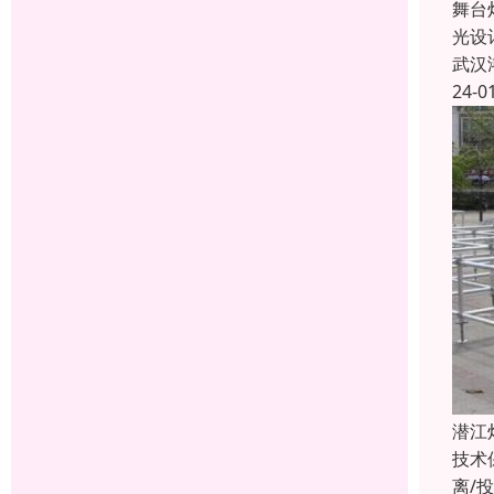
舞台
光设
武汉
24-0
潜江
技术
离/