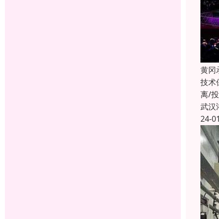
黄冈
技术
离/
武汉
24-0