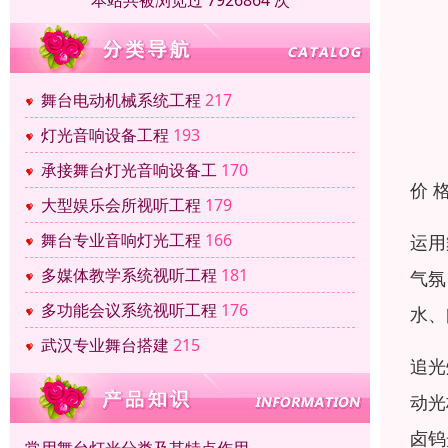
本站共被浏览过 7926864 次
舞台电动机械系统工程
217
灯光音响设备工程
193
承接舞台灯光音响设备工
170
价 
大型娱乐会所视听工程
179
舞台专业音响灯光工程
166
运用
多媒体教学系统视听工程
181
气氛
多功能会议系统视听工程
176
水、
武汉专业舞台搭建
215
追光
动光
卤钨