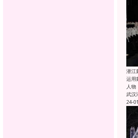
潜江
运用
人物
武汉
24-0