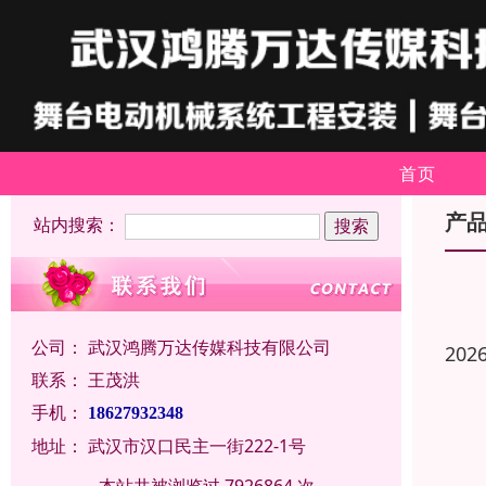
首页
产
站内搜索：
公司：
武汉鸿腾万达传媒科技有限公司
202
联系：
王茂洪
手机：
18627932348
地址：
武汉市汉口民主一街222-1号