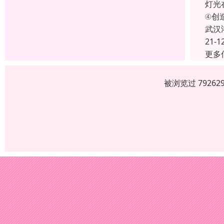
灯光
④创
武汉
21-1
更多
被浏览过 7926