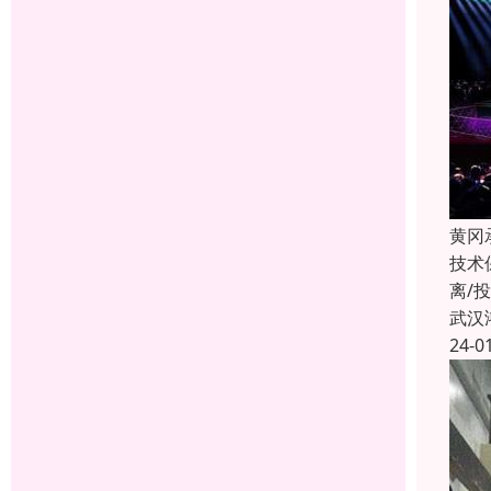
黄冈
技术
离/
武汉
24-0