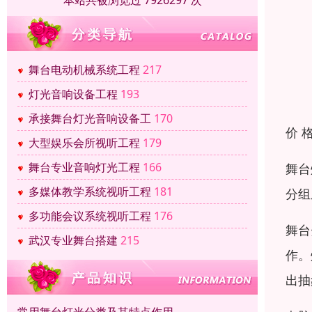
本站共被浏览过 7926297 次
舞台电动机械系统工程
217
灯光音响设备工程
193
承接舞台灯光音响设备工
170
价 
大型娱乐会所视听工程
179
舞台专业音响灯光工程
166
舞台
多媒体教学系统视听工程
181
分组
多功能会议系统视听工程
176
舞台
武汉专业舞台搭建
215
作。
出抽