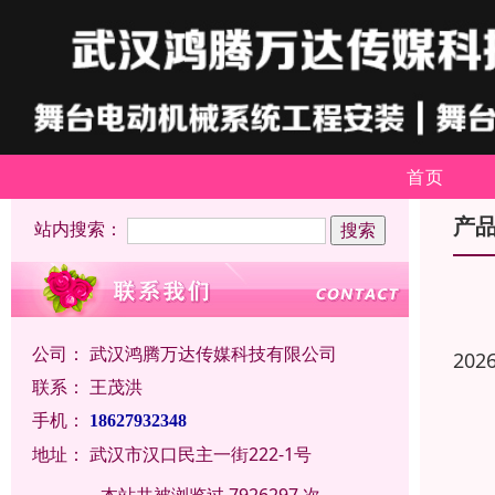
首页
产
站内搜索：
公司：
武汉鸿腾万达传媒科技有限公司
202
联系：
王茂洪
手机：
18627932348
地址：
武汉市汉口民主一街222-1号