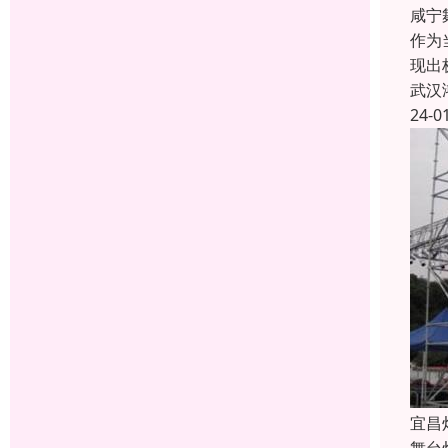
咸宁
作为
现出
武汉
24-0
宜昌