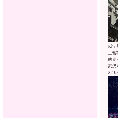
咸宁
主营
的专
武汉
22-0