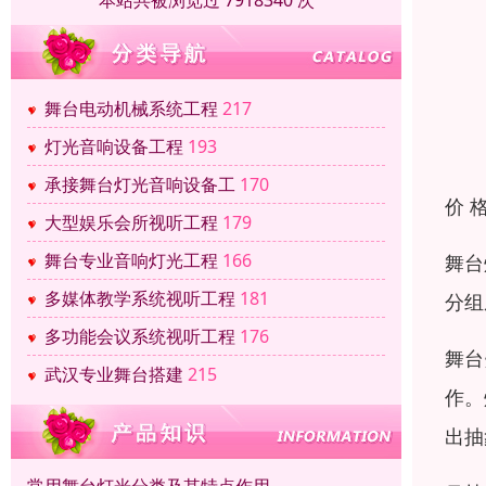
本站共被浏览过 7918340 次
舞台电动机械系统工程
217
灯光音响设备工程
193
承接舞台灯光音响设备工
170
价 
大型娱乐会所视听工程
179
舞台专业音响灯光工程
166
舞台
多媒体教学系统视听工程
181
分组
多功能会议系统视听工程
176
舞台
武汉专业舞台搭建
215
作。
出抽