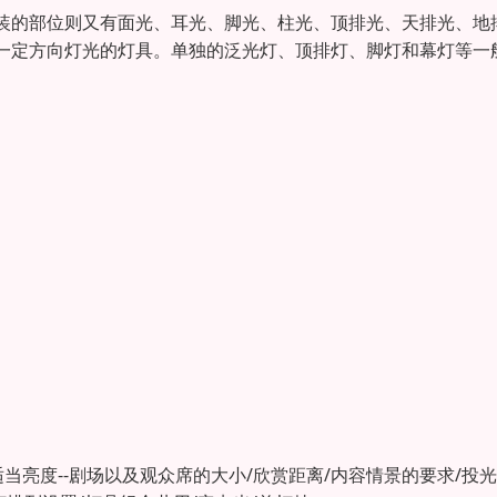
装的部位则又有面光、耳光、脚光、柱光、顶排光、天排光、地
一定方向灯光的灯具。单独的泛光灯、顶排灯、脚灯和幕灯等一
适当亮度--剧场以及观众席的大小/欣赏距离/内容情景的要求/投