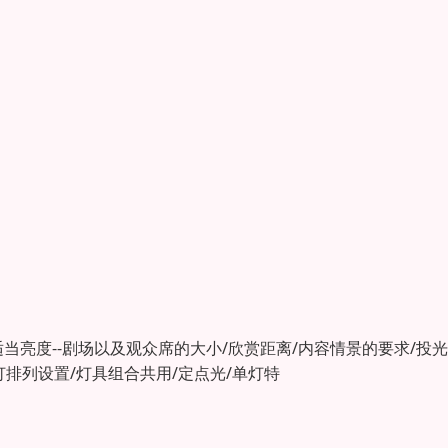
适当亮度--剧场以及观众席的大小/欣赏距离/内容情景的要求/投
灯排列设置/灯具组合共用/定点光/单灯特