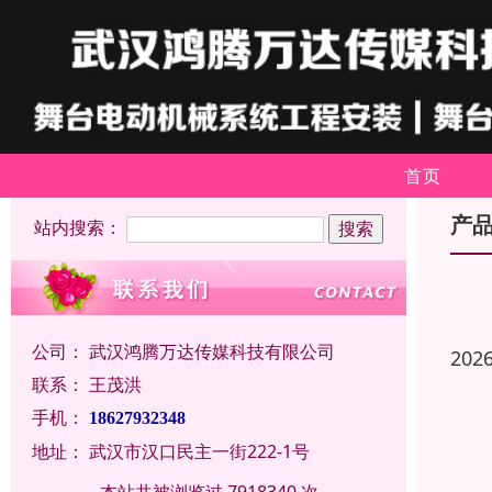
首页
产
站内搜索：
公司：
武汉鸿腾万达传媒科技有限公司
202
联系：
王茂洪
手机：
18627932348
地址：
武汉市汉口民主一街222-1号