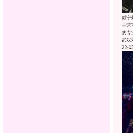
咸宁
主营
的专
武汉
22-0