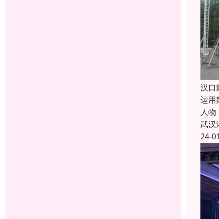
汉口
运用
人物
武汉
24-0