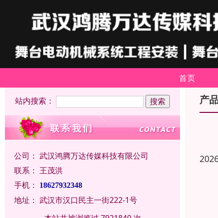
首页
产
站内搜索：
公司：
武汉鸿腾万达传媒科技有限公司
202
联系：
王茂洪
手机：
18627932348
地址：
武汉市汉口民主一街222-1号