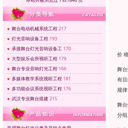
本站共被浏览过 7921840 次
舞台电动机械系统工程
217
灯光音响设备工程
193
承接舞台灯光音响设备工
170
价 
大型娱乐会所视听工程
179
舞台专业音响灯光工程
166
舞台
多媒体教学系统视听工程
181
有目
多功能会议系统视听工程
176
规律
武汉专业舞台搭建
215
舞台
分组