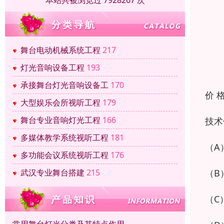
本站共被浏览过 7928267 次
舞台电动机械系统工程
217
灯光音响设备工程
193
承接舞台灯光音响设备工
170
价 
大型娱乐会所视听工程
179
舞台专业音响灯光工程
166
技术
多媒体教学系统视听工程
181
（A
多功能会议系统视听工程
176
（B
武汉专业舞台搭建
215
（C