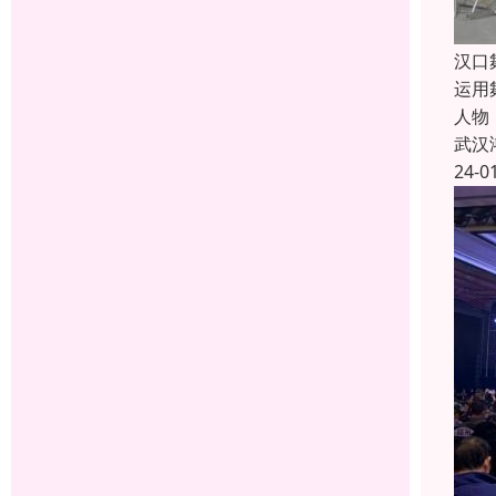
汉口
运用
人物
武汉
24-0