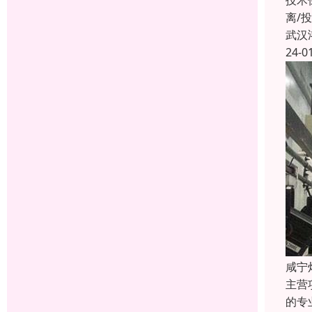
技术
离/
武汉
24-0
咸宁
主营
的专