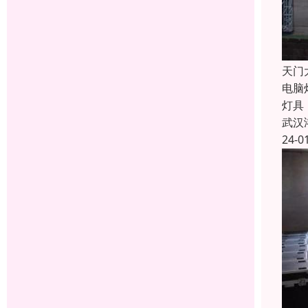
天门
电脑
灯具
武汉
24-0