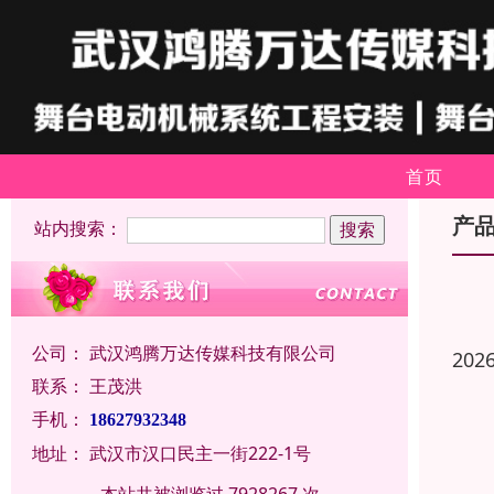
首页
产
站内搜索：
公司：
武汉鸿腾万达传媒科技有限公司
202
联系：
王茂洪
手机：
18627932348
地址：
武汉市汉口民主一街222-1号