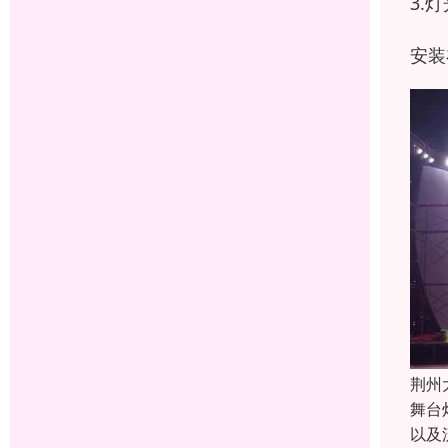
3.
安装
荆州
舞台
以及