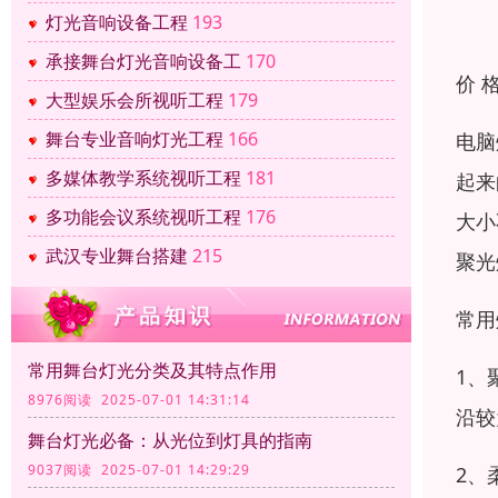
灯光音响设备工程
193
承接舞台灯光音响设备工
170
价 
大型娱乐会所视听工程
179
舞台专业音响灯光工程
166
电脑
多媒体教学系统视听工程
181
起来
多功能会议系统视听工程
176
大小
武汉专业舞台搭建
215
聚光
常用
常用舞台灯光分类及其特点作用
1、
8976阅读 2025-07-01 14:31:14
沿较
舞台灯光必备：从光位到灯具的指南
9037阅读 2025-07-01 14:29:29
2、