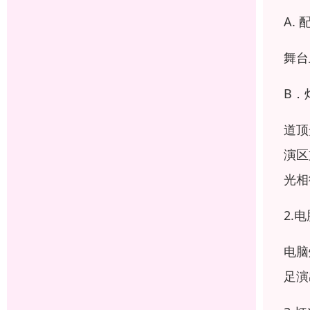
A.
舞台
B．
道顶
演区
光相
2.
电脑
足演