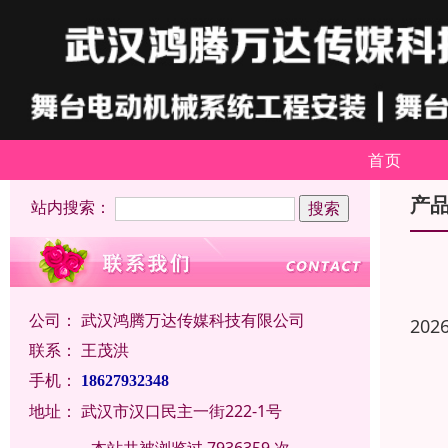
首页
产
站内搜索：
公司：
武汉鸿腾万达传媒科技有限公司
202
联系：
王茂洪
手机：
18627932348
地址：
武汉市汉口民主一街222-1号