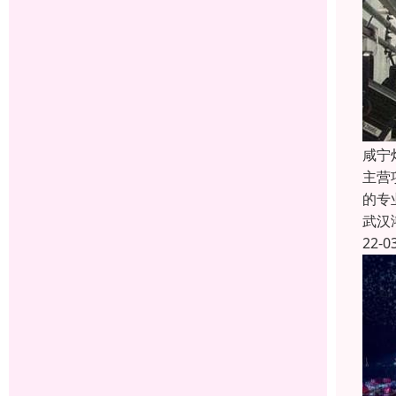
咸宁
主营
的专
武汉
22-0