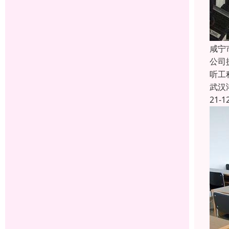
咸宁
公司
听工
武汉
21-1