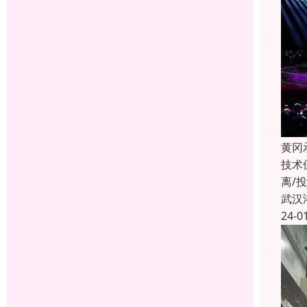
黄冈
技术
离/
武汉
24-0