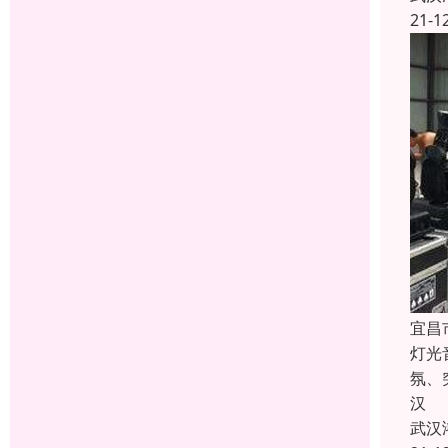
21-1
宜昌
灯光
氛、
汉
武汉