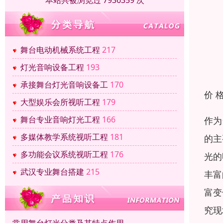
本站共被浏览过 7936359 次
舞台电动机械系统工程
217
灯光音响设备工程
193
承接舞台灯光音响设备工
170
价 
大型娱乐会所视听工程
179
舞台专业音响灯光工程
166
作为
多媒体教学系统视听工程
181
的主
多功能会议系统视听工程
176
光的
武汉专业舞台搭建
215
丰富
富变
究现