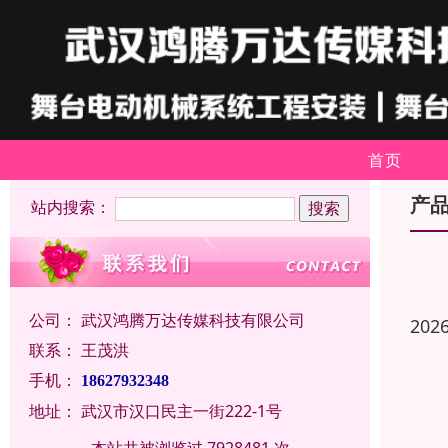
首页
产
站内搜索：
公司：
武汉鸿腾万达传媒科技有限公司
202
联系：
王茂洪
手机：
18627932348
地址：
武汉市汉口民主一街222-1号