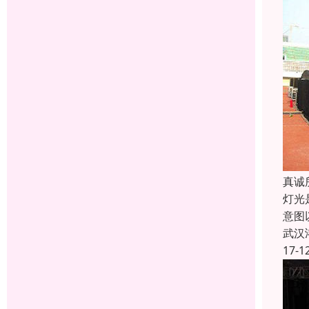
真诚
灯光
意图
武汉
17-1