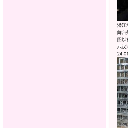
潜江
舞台
图以
武汉
24-0