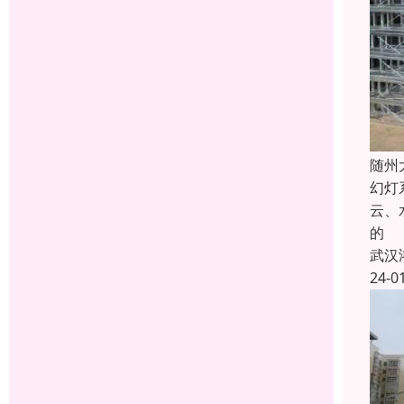
随州
幻灯
云、
的
武汉
24-0