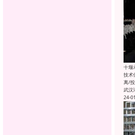
十堰
技术
离/
武汉
24-0