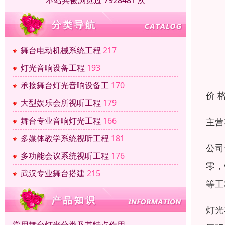
本站共被浏览过 7928481 次
舞台电动机械系统工程
217
灯光音响设备工程
193
承接舞台灯光音响设备工
170
价 
大型娱乐会所视听工程
179
舞台专业音响灯光工程
166
主营
多媒体教学系统视听工程
181
公司
多功能会议系统视听工程
176
零，
武汉专业舞台搭建
215
等工
灯光