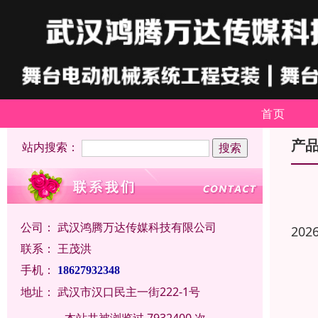
首页
产
站内搜索：
公司：
武汉鸿腾万达传媒科技有限公司
202
联系：
王茂洪
手机：
18627932348
地址：
武汉市汉口民主一街222-1号