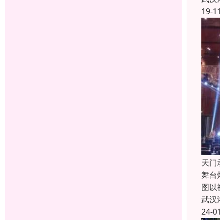
19-1
天门
舞台
图以
武汉
24-0