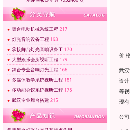
本站共被浏览过 7932400 次
舞台电动机械系统工程
217
灯光音响设备工程
193
承接舞台灯光音响设备工
170
价 
大型娱乐会所视听工程
179
舞台专业音响灯光工程
166
武汉
多媒体教学系统视听工程
181
设计
多功能会议系统视听工程
176
等视
武汉专业舞台搭建
215
现有
公司