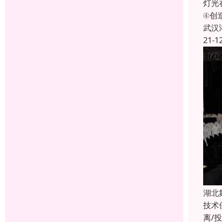
灯光
④创
武汉
21-1
湖北
技术
离/