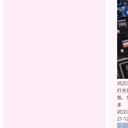
武汉
灯光
氛、
多
武汉
21-1