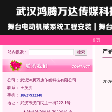
首页
产
站内搜索：
公司：
武汉鸿腾万达传媒科技有限公司
202
联系：
王茂洪
手机：
18627932348
地址：
武汉市汉口民主一街222-1号