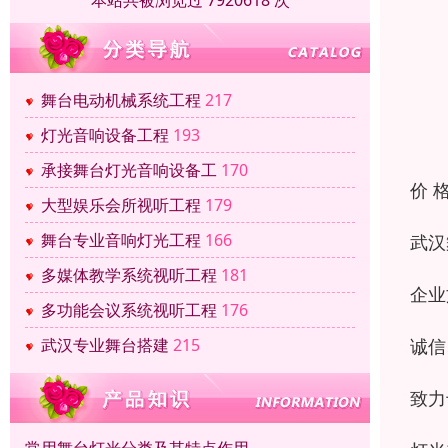
本站共被浏览过 7920618 次
舞台电动机械系统工程
217
灯光音响设备工程
193
承接舞台灯光音响设备工
170
价 
大型娱乐会所视听工程
179
舞台专业音响灯光工程
166
武汉
多媒体教学系统视听工程
181
企业
多功能会议系统视听工程
176
诚信
武汉专业舞台搭建
215
致力