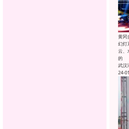
黄冈
幻灯
云、
的
武汉
24-0