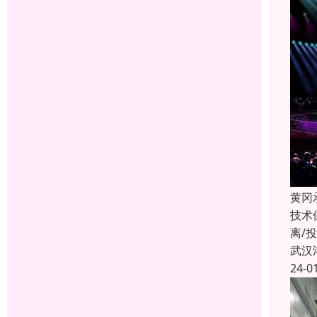
黄冈
技术
离/
武汉
24-0