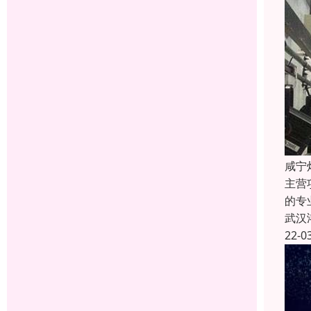
咸宁
主营
的专
武汉
22-0