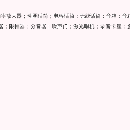
功率放大器；动圈话筒；电容话筒；无线话筒；音箱；音
器；限幅器；分音器；噪声门；激光唱机；录音卡座；