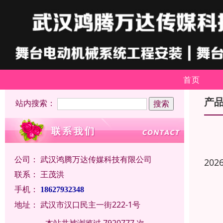
首页
产
站内搜索：
公司：
武汉鸿腾万达传媒科技有限公司
202
联系：
王茂洪
手机：
18627932348
地址：
武汉市汉口民主一街222-1号