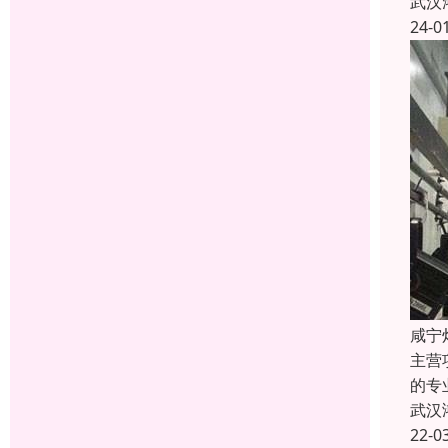
武汉
24-0
咸宁
主营
的专
武汉
22-0