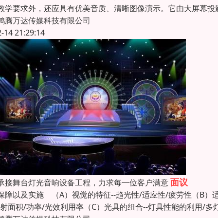
教学要求外，还应具有优美音质、清晰图像演示。它由大屏幕投
鸿腾万达传媒科技有限公司
2-14 21:29:14
面议
承接舞台灯光音响设备工程，力求每一位客户满意
保障以及实施 （A）视觉的特征--趋光性/适应性/疲劳性（B）
投射面积/功率/光效利用率（C）光具的组合--灯具性能的利用/多