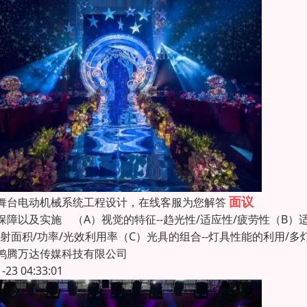
面议
舞台电动机械系统工程设计，在线客服为您解答
保障以及实施 （A）视觉的特征--趋光性/适应性/疲劳性（B）
投射面积/功率/光效利用率（C）光具的组合--灯具性能的利用/多
鸿腾万达传媒科技有限公司
1-23 04:33:01