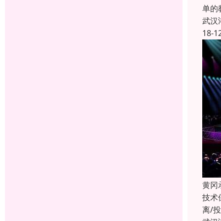
单的
武汉
18-1
黄冈
技术
离/