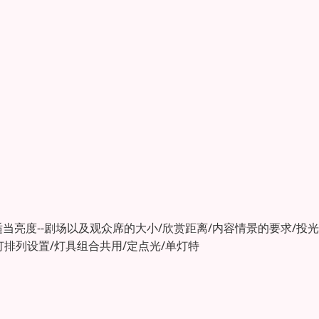
适当亮度--剧场以及观众席的大小/欣赏距离/内容情景的要求/投
灯排列设置/灯具组合共用/定点光/单灯特